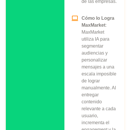
de las empresas.
Cómo lo Logra
MaxMarket
:
MaxMarket
utiliza IA para
segmentar
audiencias y
personalizar
mensajes a una
escala imposible
de lograr
manualmente. Al
entregar
contenido
relevante a cada
usuario,
incrementa el
engagement y la