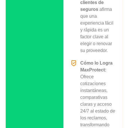
clientes de
seguros
afirma
que una
experiencia fácil
y rápida es un
factor clave al
elegir o renovar
su proveedor.
Cómo lo Logra
MaxProtect:
Ofrece
cotizaciones
instantáneas,
comparativas
claras y acceso
24/7 al estado de
los reclamos,
transformando