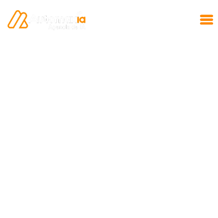
Agente IA de seguros MaxProtect
Protección Personalizada y Decisiones Seguras
Te presentamos a MaxProtect, nuestro
Agente
IA de seguros
con personalidad y
especialización en el sector asegurador,
diseñado para automatizar la cotización,
simplificar la comparación de pólizas y agilizar
la gestión de reclamos, permitiéndote ofrecer
una experiencia superior a tus clientes.